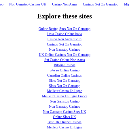
top
Non Gamstop Casinos UK
Casino Non Aams
Casinos Not On Gamstop
Mig
Explore these sites
Online Betting Sites Not On Gamstop
Lista Casino Online Italia
Casino Non Aams Sicuri
Casinos Not On Gamstop
Non Gamstop Casinos
UK Online Casinos Not On Gamstop
Siti Casino Online Non Aams
Bitcoin Casinos
ολα τα Online Casino
Canadian Online Casinos
Slots Not On Gamstop
Slots Not On Gamstop
Meilleur Casino En Ligne
Meilleur Casino En Ligne France
Non Gamstop Casino
Non Gamstop Casinos
Non Gamstop Casino Sites UK
Online Slots UK
Best UK Online Casinos
Meilleur Casino En Ligne