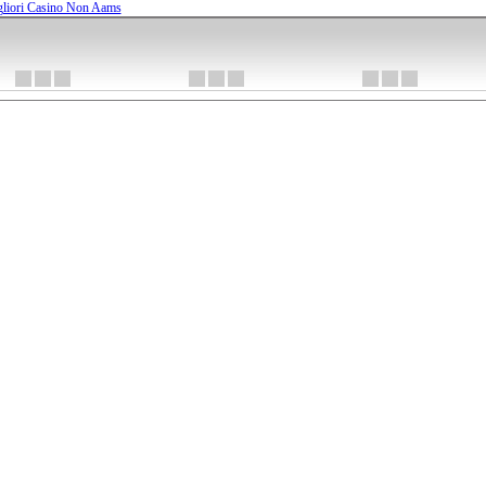
liori Casino Non Aams