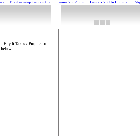
top
Non Gamstop Casinos UK
Casino Non Aams
Casinos Not On Gamstop
Mig
. Buy It Takes a Prophet to
s below: