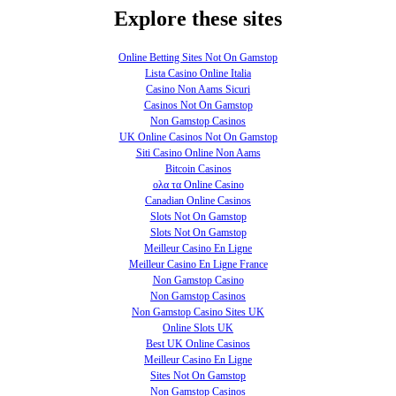
Explore these sites
Online Betting Sites Not On Gamstop
Lista Casino Online Italia
Casino Non Aams Sicuri
Casinos Not On Gamstop
Non Gamstop Casinos
UK Online Casinos Not On Gamstop
Siti Casino Online Non Aams
Bitcoin Casinos
ολα τα Online Casino
Canadian Online Casinos
Slots Not On Gamstop
Slots Not On Gamstop
Meilleur Casino En Ligne
Meilleur Casino En Ligne France
Non Gamstop Casino
Non Gamstop Casinos
Non Gamstop Casino Sites UK
Online Slots UK
Best UK Online Casinos
Meilleur Casino En Ligne
Sites Not On Gamstop
Non Gamstop Casinos