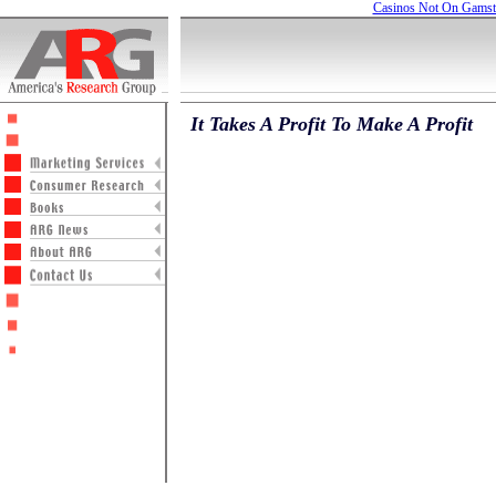
Casinos Not On Gams
It Takes A Profit To Make A Profit