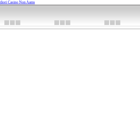
liori Casino Non Aams