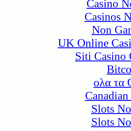
Casino N
Casinos 
Non Gam
UK Online Cas
Siti Casino
Bitc
ολα τα 
Canadian 
Slots N
Slots N