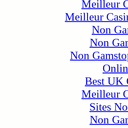
Meilleur 
Meilleur Casi
Non Ga
Non Gam
Non Gamstop
Onlin
Best UK 
Meilleur 
Sites N
Non Gam