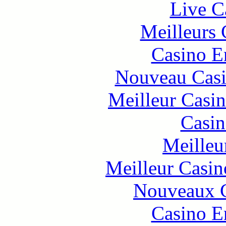
Live C
Meilleurs 
Casino E
Nouveau Casi
Meilleur Casi
Casin
Meilleu
Meilleur Casin
Nouveaux C
Casino E