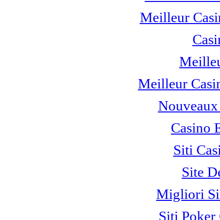
Meilleur Casi
Casi
Meille
Meilleur Casi
Nouveaux 
Casino 
Siti C
Site D
Migliori S
Siti Poke