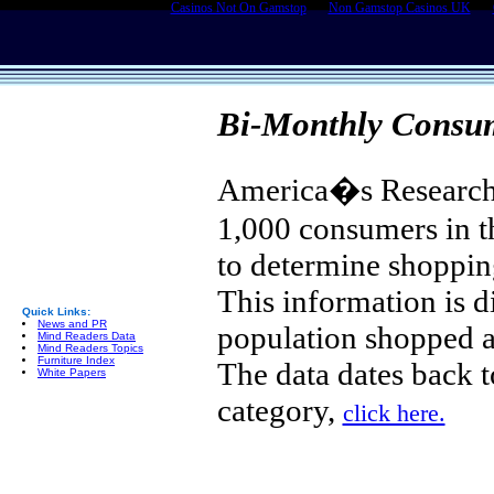
Casinos Not On Gamstop
Non Gamstop Casinos UK
Bi-Monthly Consu
America�s Research 
1,000 consumers in t
to determine shopping
This information is 
Quick Links:
News and PR
population shopped a
Mind Readers Data
Mind Readers Topics
Furniture Index
The data dates back 
White Papers
category,
click here.