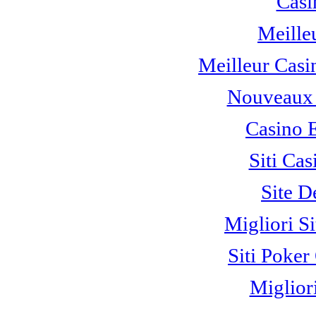
Casi
Meille
Meilleur Casi
Nouveaux 
Casino 
Siti C
Site D
Migliori S
Siti Poke
Miglior