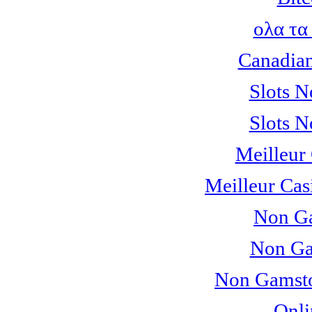
ολα τα
Canadian
Slots 
Slots 
Meilleur
Meilleur Cas
Non Ga
Non Ga
Non Gamsto
Onli